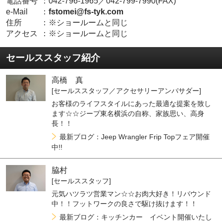
電話番号
：
042-796-1965／042-799-7990(FAX)
e-Mail
：
fstomei@fs-tyk.com
住所
：
※ショールームと同じ
アクセス
：
※ショールームと同じ
セールススタッフ紹介
高橋 真
[セールススタッフ／アクセサリーアンバサダー]
お客様のライフスタイルにあった最適な提案を致し
ます☆☆ジープ東名横浜の自称、家族思い、高身
長！！
最新ブログ：Jeep Wrangler Frip Topフェア開催
中!!
脇村
[セールススタッフ]
元気ハツラツ営業マン☆☆お肉大好き！リバウンド
中！！フットワークの良さで駆け抜けます！！
最新ブログ：キッチンカー イベント開催いたし