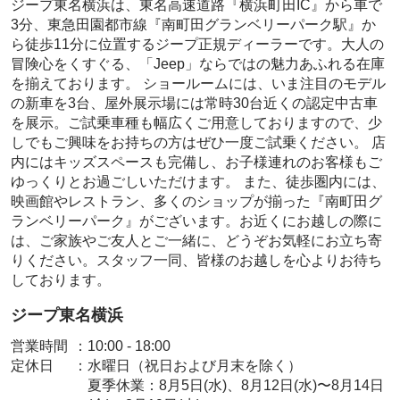
ジープ東名横浜は、東名高速道路『横浜町田IC』から車で
3分、東急田園都市線『南町田グランベリーパーク駅』か
ら徒歩11分に位置するジープ正規ディーラーです。大人の
冒険心をくすぐる、「Jeep」ならではの魅力あふれる在庫
を揃えております。 ショールームには、いま注目のモデル
の新車を3台、屋外展示場には常時30台近くの認定中古車
を展示。ご試乗車種も幅広くご用意しておりますので、少
しでもご興味をお持ちの方はぜひ一度ご試乗ください。 店
内にはキッズスペースも完備し、お子様連れのお客様もご
ゆっくりとお過ごしいただけます。 また、徒歩圏内には、
映画館やレストラン、多くのショップが揃った『南町田グ
ランベリーパーク』がございます。お近くにお越しの際に
は、ご家族やご友人とご一緒に、どうぞお気軽にお立ち寄
りください。スタッフ一同、皆様のお越しを心よりお待ち
しております。
ジープ東名横浜
営業時間
：
10:00 - 18:00
定休日
：
水曜日（祝日および月末を除く）
夏季休業：8月5日(水)、8月12日(水)〜8月14日