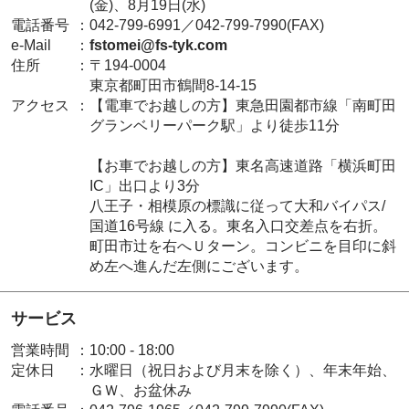
(金)、8月19日(水)
電話番号
：
042-799-6991／042-799-7990(FAX)
e-Mail
：
fstomei@fs-tyk.com
住所
：
〒194-0004
東京都町田市鶴間8-14-15
アクセス
：
【電車でお越しの方】東急田園都市線「南町田
グランベリーパーク駅」より徒歩11分
【お車でお越しの方】東名高速道路「横浜町田
IC」出口より3分
八王子・相模原の標識に従って大和バイパス/
国道16号線 に入る。東名入口交差点を右折。
町田市辻を右へＵターン。コンビニを目印に斜
め左へ進んだ左側にございます。
サービス
営業時間
：
10:00 - 18:00
定休日
：
水曜日（祝日および月末を除く）、年末年始、
ＧＷ、お盆休み