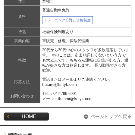
休日
水曜日
普通自動車免許
資格
トレーニング分野と資格制度
待遇
社会保険制度あり
事業内容
車販売、修理、保険代理業
20代から30代中心のスタッフが多数活躍していま
す。 車のことは、あまり詳しくないという方で
特徴
も大丈夫です。もちろん運転に自信がある方、運
転が好きな方は歓迎します。 長期勤務できる方
歓迎。
電話またはメールよりご連絡ください。
応募方法
tfutami@fs-tyk.com
TEL：042-799-6991
お問い合わせ
メール：tfutami@fs-tyk.com
HOME