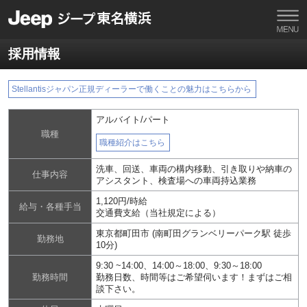
採用情報
Stellantisジャパン正規ディーラーで働くことの魅力はこちらから
アルバイト/パート
職種
職種紹介はこちら
洗車、回送、車両の構内移動、引き取りや納車の
仕事内容
アシスタント、検査場への車両持込業務
1,120円/時給
給与・各種手当
交通費支給（当社規定による）
東京都町田市 (南町田グランベリーパーク駅 徒歩
勤務地
10分)
9:30 ~14:00、14:00～18:00、9:30～18:00
勤務時間
勤務日数、時間等はご希望伺います！まずはご相
談下さい。